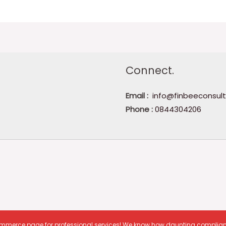
Connect.
Email :
info@finbeeconsult
Phone :
0844304206
E commerce page for professional services! We know how daunting complian