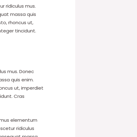
r ridiculus mus.
equat massa quis
sto, rhoncus ut,
nteger tincidunt.
ulus mus. Donec
assa quis enim.
rhoncus ut, imperdiet
cidunt. Cras
Vivamus elementum
cetur ridiculus
a consequat massa