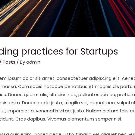
ding practices for Startups
/
Posts
/ By
admin
rem ipsum dolor sit amet, consectetuer adipiscing elit. Ae
 massa. Cum sociis natoque penatibus et magnis dis partur
us. Donec quam felis, ultricies nec, pellentesque eu, pretium
 enim. Donec pede justo, fringilla vel, aliquet nec, vulputat
ut, imperdiet a, venenatis vitae, justo. Nullam dictum felis e
ncidunt. Cras dapibus. Vivamus elementum semper nisi.
sa quis enim. Donec pede justo, fringilla vel, aliquet nec, vu