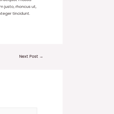
im justo, rhoncus ut,
nteger tincidunt.
Next Post
→