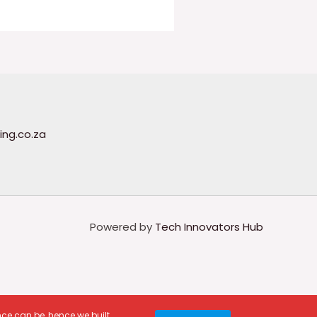
ing.co.za
Powered by
Tech Innovators Hub
ce can be, hence we built