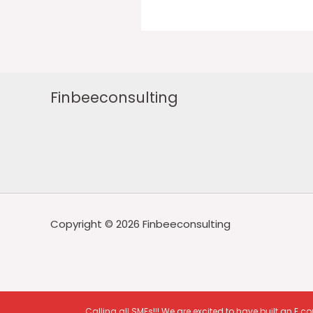
Finbeeconsulting
Copyright © 2026 Finbeeconsulting
Calling all SMEs!!! We are excited to have built an 