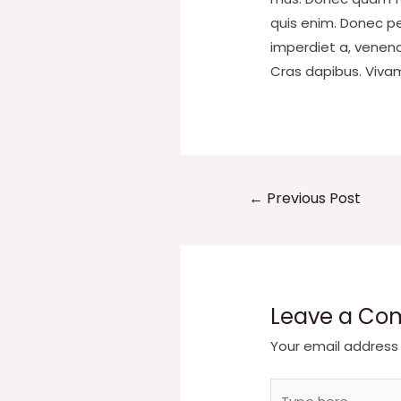
quis enim. Donec ped
imperdiet a, venenat
Cras dapibus. Viva
Post
←
Previous Post
navigation
Leave a C
Your email address 
Type