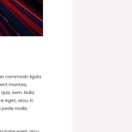
nean commodo ligula
ient montes,
 quis, sem. Nulla
e eget, arcu. In
u pede mollis
lputate eget, arcu.