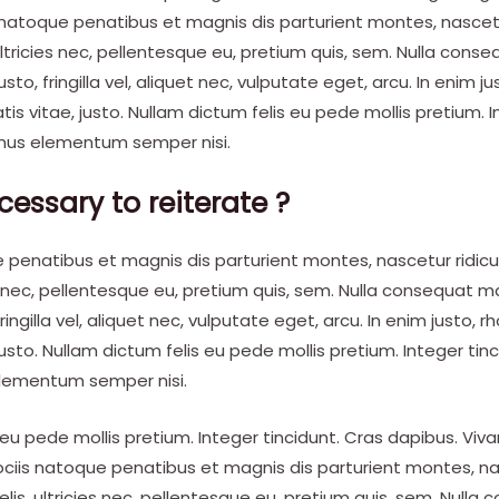
natoque penatibus et magnis dis parturient montes, nascetu
ltricies nec, pellentesque eu, pretium quis, sem. Nulla cons
to, fringilla vel, aliquet nec, vulputate eget, arcu. In enim ju
is vitae, justo. Nullam dictum felis eu pede mollis pretium. I
mus elementum semper nisi.
cessary to reiterate ?
 penatibus et magnis dis parturient montes, nascetur ridic
es nec, pellentesque eu, pretium quis, sem. Nulla consequat m
ingilla vel, aliquet nec, vulputate eget, arcu. In enim justo, 
justo. Nullam dictum felis eu pede mollis pretium. Integer tin
lementum semper nisi.
 eu pede mollis pretium. Integer tincidunt. Cras dapibus. 
ciis natoque penatibus et magnis dis parturient montes, nas
is, ultricies nec, pellentesque eu, pretium quis, sem. Null