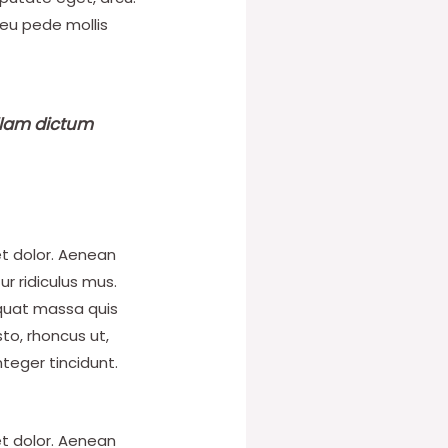
s eu pede mollis
ullam dictum
et dolor. Aenean
r ridiculus mus.
equat massa quis
sto, rhoncus ut,
nteger tincidunt.
et dolor. Aenean