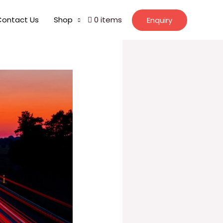
Contact Us
Shop
0 items
Enquiry